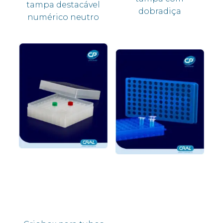
tampa destacável
dobradiça
numérico neutro