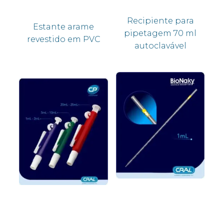
Recipiente para
Estante arame
pipetagem 70 ml
revestido em PVC
autoclavável