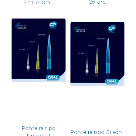
Oxford
5mL e 10mL
Ponteira tipo
Ponteira tipo Gilson
Universal