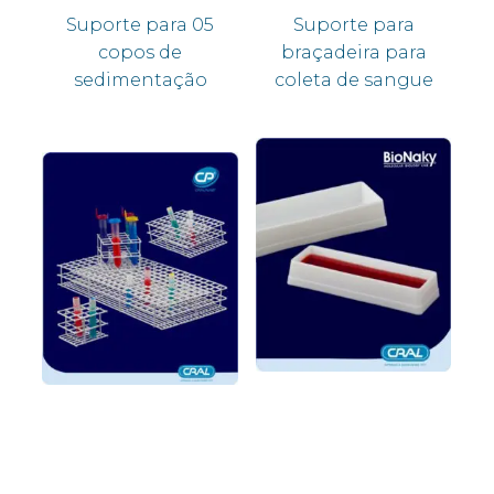
Suporte para 05
Suporte para
copos de
braçadeira para
sedimentação
coleta de sangue