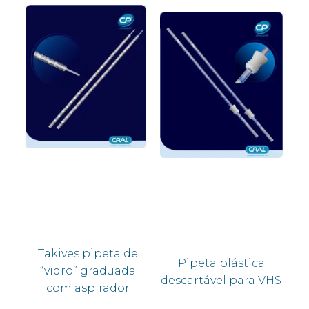
Takives pipeta de
Pipeta plástica
“vidro” graduada
descartável para VHS
com aspirador