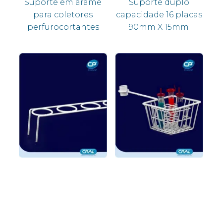
Suporte em arame
Suporte duplo
para coletores
capacidade 16 placas
perfurocortantes
90mm X 15mm