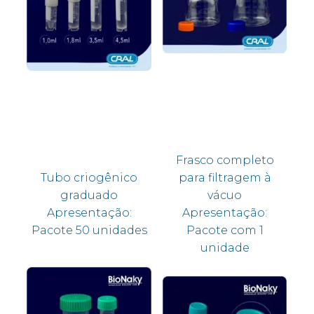
Frasco completo
Tubo criogênico
para filtragem à
graduado
vácuo
Apresentação:
Apresentação:
Pacote 50 unidades
Pacote com 1
unidade