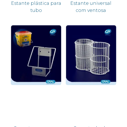
Estante plástica para
Estante universal
tubo
com ventosa