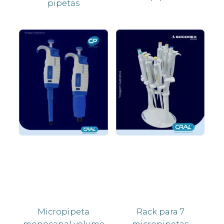
pipetas
Micropipeta
Rack para 7