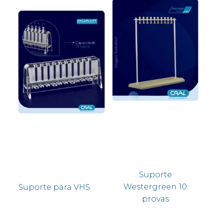
Suporte
Westergreen 10
Suporte para VHS
provas