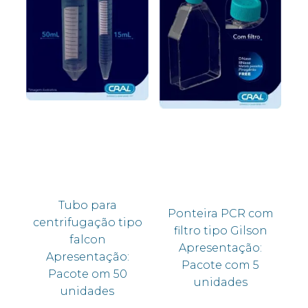
Tubo para
Ponteira PCR com
centrifugação tipo
filtro tipo Gilson
falcon
Apresentação:
Apresentação:
Pacote com 5
Pacote om 50
unidades
unidades