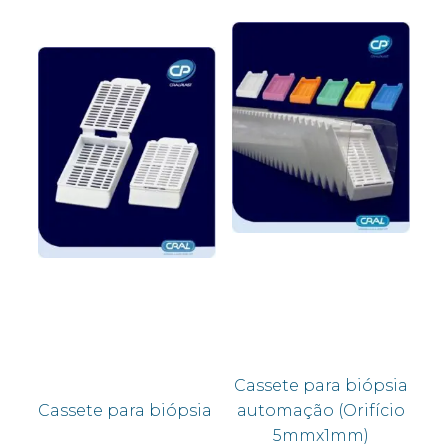
Cassete para biópsia
Cassete para biópsia
automação (Orifício
5mmx1mm)