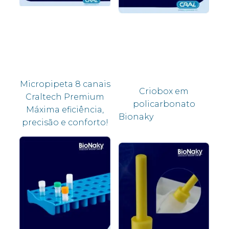
Micropipeta 8 canais
Criobox em
Craltech Premium
policarbonato
Máxima eficiência,
Bionaky
precisão e conforto!