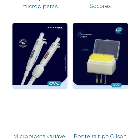
Socorex
micropipetas
Micropipeta variável
Ponteira tipo Gilson