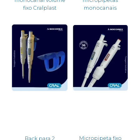
monocanal volume
micropipetas
fixo Cralplast
monocanais
Micropipeta fixo
Rack para 2