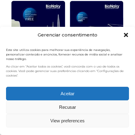
Gerenciar consentimento
Este site utiliza cookies para melhorar sua experiência de navegação,
personalizar conteúdo e anúncios, fornecer recursos de mídia social e analisar
nosso tráfego.
Ao clicar em "Aceitar todos os cookies", você concorda com o uso de todos os
cookies. Você pode gerenciar suas preferências clicando em "Configurações de
cookies".
Aceitar
Recusar
Microplaca para
Ponteira PCR sem
cultura celular
filtro tipo Gilson
View preferences
Caixa com 250
Caixa com 250
unidades
unidades