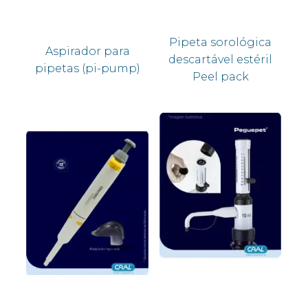
Pipeta sorológica
Aspirador para
descartável estéril
pipetas (pi-pump)
Peel pack