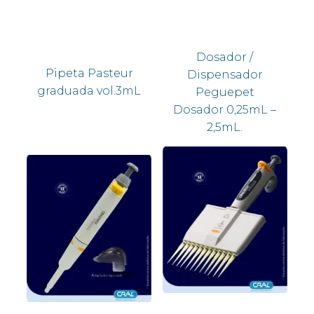
Dosador /
Pipeta Pasteur
Dispensador
graduada vol.3mL
Peguepet
Dosador 0,25mL –
2,5mL.