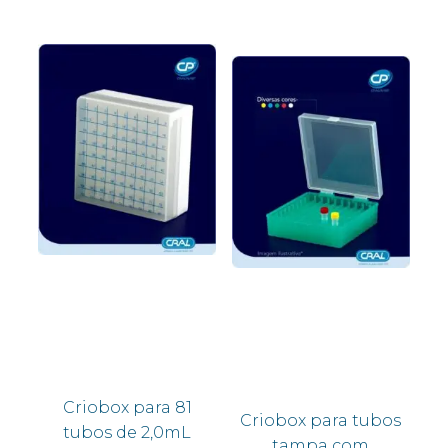
Criobox para 81
Criobox para tubos
tubos de 2,0mL
tampa com