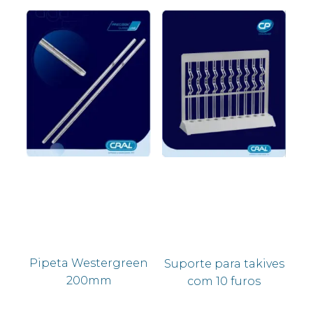
Pipeta Westergreen
Suporte para takives
200mm
com 10 furos