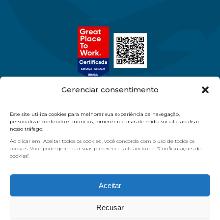
Gerenciar consentimento
Este site utiliza cookies para melhorar sua experiência de navegação,
11 97386-9570
11 2084.5454
personalizar conteúdo e anúncios, fornecer recursos de mídia social e analisar
nosso tráfego.
vendas@masterdiagnostica.com.br
Ao clicar em "Aceitar todos os cookies", você concorda com o uso de todos os
R. Pereira Jácome, 26 - Moóca - São Paulo/SP
cookies. Você pode gerenciar suas preferências clicando em "Configurações de
cookies".
Quem Somos
Produtos
Nossas Marcas
Loja Virtual
Aceitar
Blog
Contato
Recusar