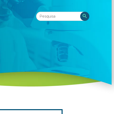
Search
Search Button
for: