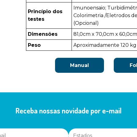
Imunoensaio; Turbidimétri
Princípio dos
Colorimetria /Eletrodos de
testes
(Opcional)
Dimensões
81,0cm x 70,0cm x 60,0c
Peso
Aproximadamente 120 kg
Manual
Fo
Receba nossas novidade por e-mail