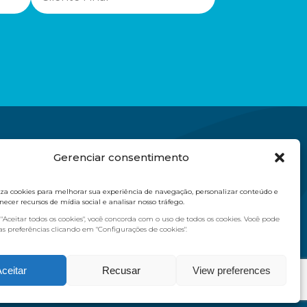
Gerenciar consentimento
570
iliza cookies para melhorar sua experiência de navegação, personalizar conteúdo e
necer recursos de mídia social e analisar nosso tráfego.
.com.br
 "Aceitar todos os cookies", você concorda com o uso de todos os cookies. Você pode
as preferências clicando em "Configurações de cookies".
a - São Paulo/SP
ceitar
Recusar
View preferences