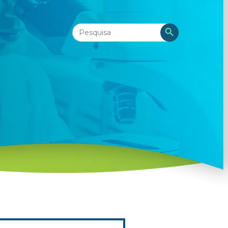
Search
Search Button
for: