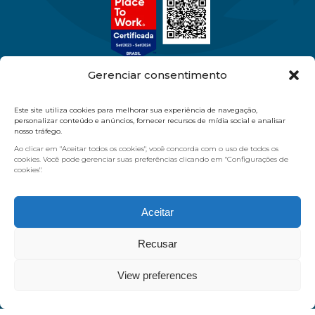
Gerenciar consentimento
Este site utiliza cookies para melhorar sua experiência de navegação,
11 97386-9570
11 2084.5454
personalizar conteúdo e anúncios, fornecer recursos de mídia social e analisar
nosso tráfego.
vendas@masterdiagnostica.com.br
Ao clicar em "Aceitar todos os cookies", você concorda com o uso de todos os
R. Pereira Jácome, 26 - Moóca - São Paulo/SP
cookies. Você pode gerenciar suas preferências clicando em "Configurações de
cookies".
Quem Somos
Produtos
Nossas Marcas
Loja Virtual
Aceitar
Blog
Contato
Recusar
View preferences
©
2026
Master. Powered by
J&A Digital Marketing