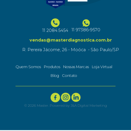
11 97386-9570
11 2084.5454
vendas@masterdiagnostica.com.br
R. Pereira Jácome, 26 - Moóca - São Paulo/SP
Quem Somos
Produtos
Nossas Marcas
Loja Virtual
Blog
Contato
©
2026
Master. Powered by
J&A Digital Marketing