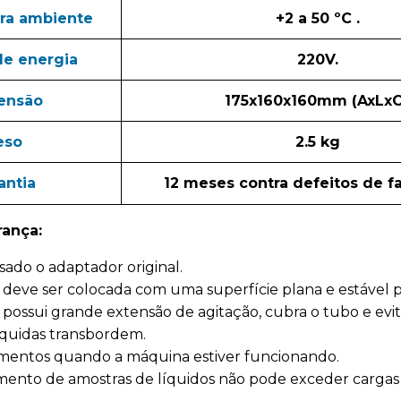
ra ambiente
+2 a 50 ºC .
de energia
220V.
ensão
175x160x160mm (AxLxC
eso
2.5 kg
antia
12 meses contra defeitos de fa
rança:
sado o adaptador original.
deve ser colocada com uma superfície plana e estável p
possui grande extensão de agitação, cubra o tubo e evi
íquidas transbordem.
mentos quando a máquina estiver funcionando.
ento de amostras de líquidos não pode exceder cargas 