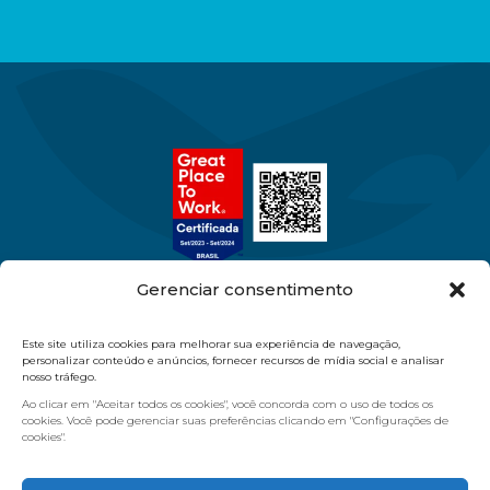
Gerenciar consentimento
Este site utiliza cookies para melhorar sua experiência de navegação,
11 97386-9570
11 2084.5454
personalizar conteúdo e anúncios, fornecer recursos de mídia social e analisar
nosso tráfego.
vendas@masterdiagnostica.com.br
Ao clicar em "Aceitar todos os cookies", você concorda com o uso de todos os
R. Pereira Jácome, 26 - Moóca - São Paulo/SP
cookies. Você pode gerenciar suas preferências clicando em "Configurações de
cookies".
Quem Somos
Produtos
Nossas Marcas
Loja Virtual