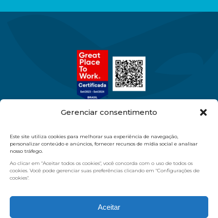
Gerenciar consentimento
Este site utiliza cookies para melhorar sua experiência de navegação,
11 97386-9570
11 2084.5454
personalizar conteúdo e anúncios, fornecer recursos de mídia social e analisar
nosso tráfego.
vendas@masterdiagnostica.com.br
Ao clicar em "Aceitar todos os cookies", você concorda com o uso de todos os
R. Pereira Jácome, 26 - Moóca - São Paulo/SP
cookies. Você pode gerenciar suas preferências clicando em "Configurações de
cookies".
Quem Somos
Produtos
Nossas Marcas
Loja Virtual
Aceitar
Blog
Contato