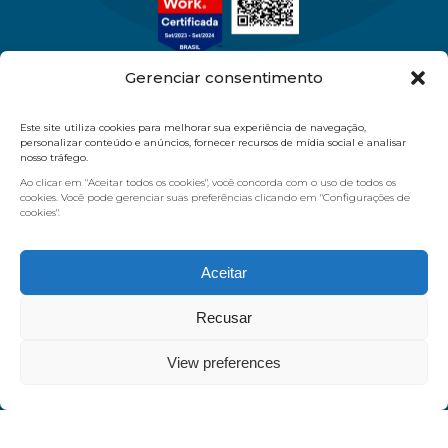
Gerenciar consentimento
Este site utiliza cookies para melhorar sua experiência de navegação,
11 97386-9570
11 2084.5454
personalizar conteúdo e anúncios, fornecer recursos de mídia social e analisar
nosso tráfego.
vendas@masterdiagnostica.com.br
Ao clicar em "Aceitar todos os cookies", você concorda com o uso de todos os
R. Pereira Jácome, 26 - Moóca - São Paulo/SP
cookies. Você pode gerenciar suas preferências clicando em "Configurações de
cookies".
Quem Somos
Produtos
Nossas Marcas
Loja Virtual
Aceitar
Blog
Contato
Recusar
View preferences
©
2026
Master. Powered by
J&A Digital Marketing