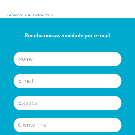
« Anterior
1
2
3
4
…
11
Próximo »
Receba nossas novidade por e-mail