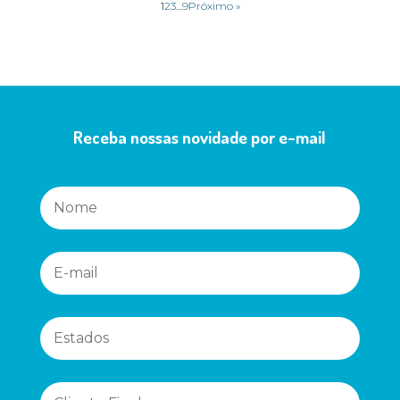
1
2
3
…
9
Próximo »
Receba nossas novidade por e-mail