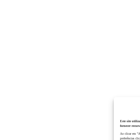
Este site util
fornecer recurs
Ao clicar em "A
preferências cl